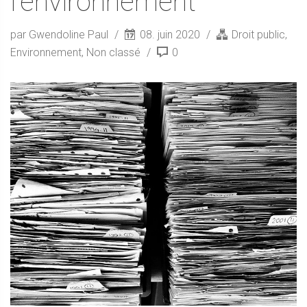
l’environnement
par Gwendoline Paul
08. juin 2020
Droit public
,
Environnement
,
Non classé
0