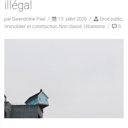
illégal
par Gwendoline Paul
13. juillet 2020
Droit public
,
Immobilier et construction
,
Non classé
,
Urbanisme
0