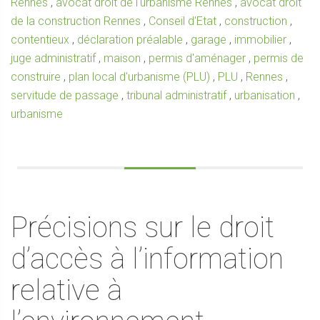
Rennes
,
avocat droit de l'urbanisme Rennes
,
avocat droit
de la construction Rennes
,
Conseil d'Etat
,
construction
,
contentieux
,
déclaration préalable
,
garage
,
immobilier
,
juge administratif
,
maison
,
permis d'aménager
,
permis de
construire
,
plan local d'urbanisme (PLU)
,
PLU
,
Rennes
,
servitude de passage
,
tribunal administratif
,
urbanisation
,
urbanisme
Précisions sur le droit
d’accès à l’information
relative à