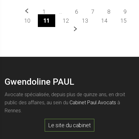
Précedent
1
…
6
7
8
9
10
11
12
13
14
15
Prochaine
Gwendoline PAUL
Avocate spécialisée, depuis plus de quinze ans, en droit
public des affaires, au sein du
Cabinet Paul Avocats
à
Rennes.
Le site du cabinet