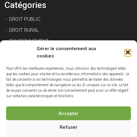
Catégories
DROIT PUBLIC
DROIT RURAL
ENVIRONNEMENT
Gérer le consentement aux
EXPROPRIATION
cookies
Pour offrir les meilleures expériences, nous utilisons des technologies telles
IMMOBILIER ET CONSTRUCTION
que les cookies pour stocker et/ou accéder aux informations des appareils. Le
fait de consentir à ces technologies nous permettra de traiter des données
SITE POLLUÉ
telles que le comportement de navigation ou les ID uniques sur ce site. Le fait
de ne pas consentir ou de retirer son consentement peut avoir un effet négatif
URBANISME
sur certaines caractéristiques et fonctions.
NON CLASSÉ
Accepter
Haut
Refuser