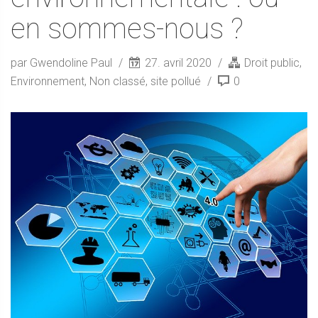
en sommes-nous ?
par Gwendoline Paul
27. avril 2020
Droit public
,
Environnement
,
Non classé
,
site pollué
0