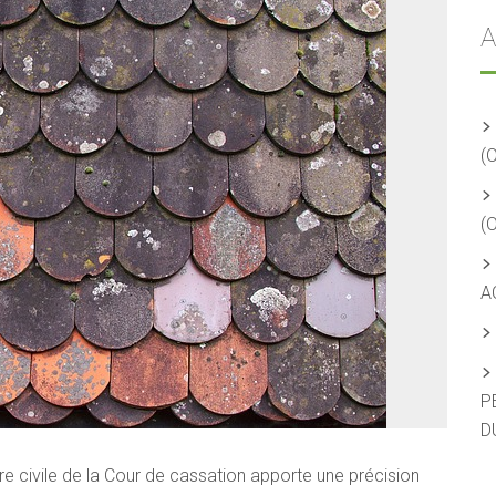
A
(
(
A
P
D
re civile de la Cour de cassation apporte une précision