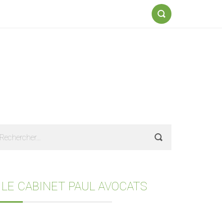
Formulaire
de
recherche
Sidebar
echercher :
 LE CABINET PAUL AVOCATS