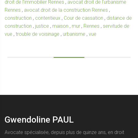
droit de l'immobilier Rennes
,
avocat droit de l'urbanisme
Rennes
,
avocat droit de la construction Rennes
,
construction
,
contentieux
,
Cour de cassation
,
distance de
construction
,
justice
,
maison
,
mur
,
Rennes
,
servitude de
vue
,
trouble de voisinage
,
urbanisme
,
vue
Gwendoline PAUL
Avocate spécialisée, depuis plus de quinze ans, en droit