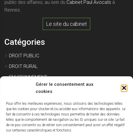
public des affaires, au sein du
Cabinet Paul Avocats
à
Rennes.
Le site du cabinet
Catégories
DROIT PUBLIC
DROIT RURAL
ENVIRONNEMENT
Gérer le consentement aux
EXPROPRIATION
cookies
Pour offrir les meilleures expériences, nous utilisons des technologies telles
IMMOBILIER ET CONSTRUCTION
que les cookies pour stocker et/ou accéder aux informations des appareils. Le
fait de consentir à ces technologies nous permettra de traiter des données
SITE POLLUÉ
telles que le comportement de navigation ou les ID uniques sur ce site. Le fait
de ne pas consentir ou de retirer son consentement peut avoir un effet négatif
URBANISME
sur certaines caractéristiques et fonctions.