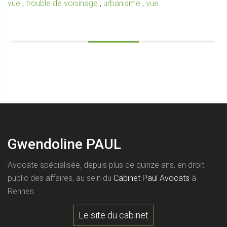
vue
,
trouble de voisinage
,
urbanisme
,
vue
Gwendoline PAUL
Avocate spécialisée, depuis plus de quinze ans, en droit
public des affaires, au sein du
Cabinet Paul Avocats
à
Rennes.
Le site du cabinet