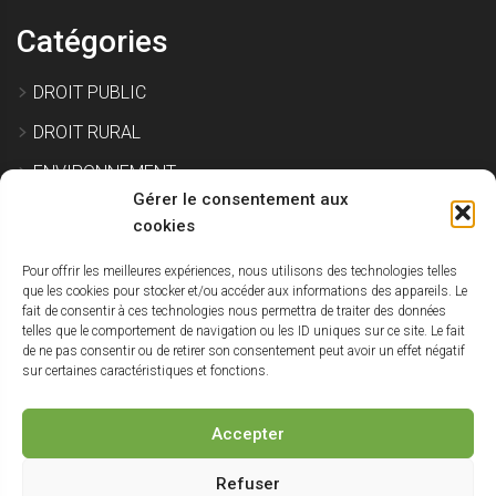
Catégories
DROIT PUBLIC
DROIT RURAL
ENVIRONNEMENT
Gérer le consentement aux
EXPROPRIATION
cookies
Pour offrir les meilleures expériences, nous utilisons des technologies telles
IMMOBILIER ET CONSTRUCTION
que les cookies pour stocker et/ou accéder aux informations des appareils. Le
fait de consentir à ces technologies nous permettra de traiter des données
SITE POLLUÉ
telles que le comportement de navigation ou les ID uniques sur ce site. Le fait
de ne pas consentir ou de retirer son consentement peut avoir un effet négatif
URBANISME
sur certaines caractéristiques et fonctions.
NON CLASSÉ
Accepter
Haut
Refuser