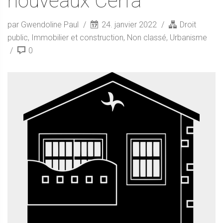
nouveaux Cerfa
par Gwendoline Paul
24. janvier 2022
Droit
public
,
Immobilier et construction
,
Non classé
,
Urbanisme
0