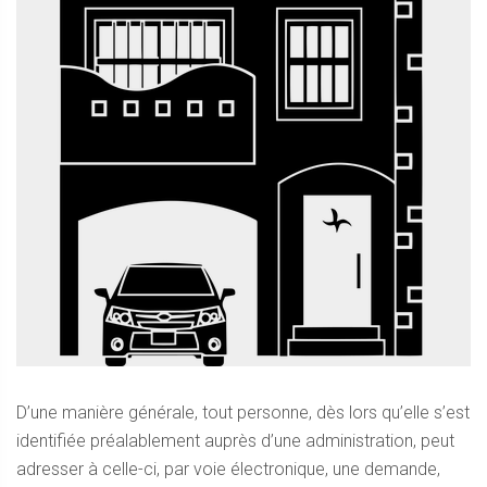
D’une manière générale, tout personne, dès lors qu’elle s’est
identifiée préalablement auprès d’une administration, peut
adresser à celle-ci, par voie électronique, une demande,