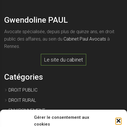
Gwendoline PAUL
Avocate spécialisée, depuis plus de quinze ans, en droit
public des affaires, au sein du
Cabinet Paul Avocats
à
Rennes.
Le site du cabinet
Catégories
DROIT PUBLIC
DROIT RURAL
ENVIRONNEMENT
Gérer le consentement aux
EXPROPRIATION
cookies