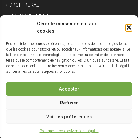
DROIT RURAL
ENVIRONNEMENT
Gérer le consentement aux
EXPROPRIATION
cookies
Pour offrir les meilleures expériences, nous utilisons des technologies telles
IMMOBILIER ET CONSTRUCTION
que les cookies pour stocker et/ou accéder aux informations des appareils. Le
fait de consentir à ces technologies nous permettra de traiter des données
SITE POLLUÉ
telles que le comportement de navigation ou les ID uniques sur ce site. Le fait
de ne pas consentir ou de retirer son consentement peut avoir un effet négatif
URBANISME
sur certaines caractéristiques et fonctions.
NON CLASSÉ
Accepter
Haut
Refuser
de
Voir les préférences
Un blog du
Cabinet Paul Avocats
| Réalisé par
StudioV3
|
Mentions
légales
|
Politique de cookies
page
Politique de cookies
Mentions légales