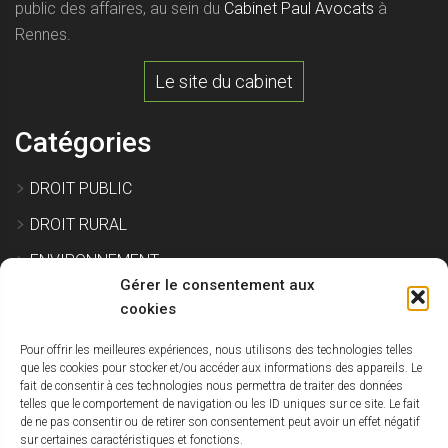
public des affaires, au sein du
Cabinet Paul Avocats
à
Rennes.
Le site du cabinet
Catégories
DROIT PUBLIC
DROIT RURAL
ENVIRONNEMENT
Gérer le consentement aux
EXPROPRIATION
cookies
Pour offrir les meilleures expériences, nous utilisons des technologies telles
IMMOBILIER ET CONSTRUCTION
que les cookies pour stocker et/ou accéder aux informations des appareils. Le
fait de consentir à ces technologies nous permettra de traiter des données
SITE POLLUÉ
telles que le comportement de navigation ou les ID uniques sur ce site. Le fait
de ne pas consentir ou de retirer son consentement peut avoir un effet négatif
URBANISME
sur certaines caractéristiques et fonctions.