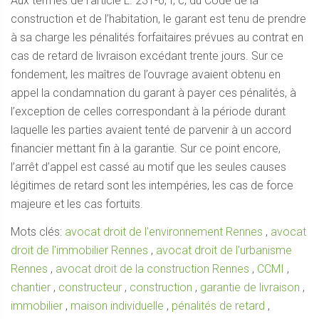
Aux termes de l’article L. 231-6, I, c, du Code de la
construction et de l’habitation, le garant est tenu de prendre
à sa charge les pénalités forfaitaires prévues au contrat en
cas de retard de livraison excédant trente jours. Sur ce
fondement, les maîtres de l’ouvrage avaient obtenu en
appel la condamnation du garant à payer ces pénalités, à
l’exception de celles correspondant à la période durant
laquelle les parties avaient tenté de parvenir à un accord
financier mettant fin à la garantie. Sur ce point encore,
l’arrêt d’appel est cassé au motif que les seules causes
légitimes de retard sont les intempéries, les cas de force
majeure et les cas fortuits.
Mots clés:
avocat droit de l'environnement Rennes
,
avocat
droit de l'immobilier Rennes
,
avocat droit de l'urbanisme
Rennes
,
avocat droit de la construction Rennes
,
CCMI
,
chantier
,
constructeur
,
construction
,
garantie de livraison
,
immobilier
,
maison individuelle
,
pénalités de retard
,