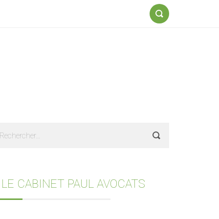
Formulaire
de
recherche
Sidebar
echercher :
 LE CABINET PAUL AVOCATS