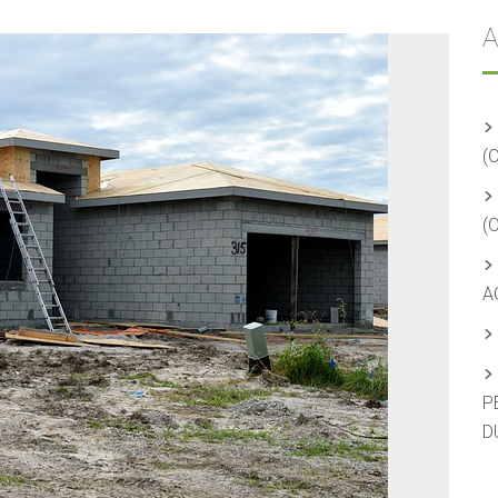
A
(
(
A
P
D