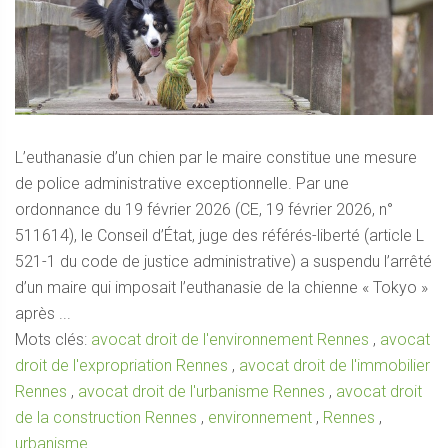
L’euthanasie d’un chien par le maire constitue une mesure
de police administrative exceptionnelle. Par une
ordonnance du 19 février 2026 (CE, 19 février 2026, n°
511614), le Conseil d’État, juge des référés-liberté (article L
521-1 du code de justice administrative) a suspendu l’arrêté
d’un maire qui imposait l’euthanasie de la chienne « Tokyo »
après ...
Mots clés:
avocat droit de l'environnement Rennes
,
avocat
droit de l'expropriation Rennes
,
avocat droit de l'immobilier
Rennes
,
avocat droit de l'urbanisme Rennes
,
avocat droit
de la construction Rennes
,
environnement
,
Rennes
,
urbanisme