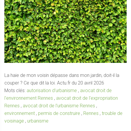
La haie de mon voisin dépasse dans mon jardin, doit-il la
couper ? Ce que dit la loi. Actu.fr du 20 avril 2026
Mots clés:
autorisation d'urbanisme
,
avocat droit de
l'environnement Rennes
,
avocat droit de l'expropriation
Rennes
,
avocat droit de l'urbanisme Rennes
,
environnement
,
permis de construire
,
Rennes
,
trouble de
voisinage
,
urbanisme