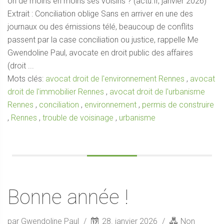
on de moins en moins ses voisins ? (actu.fr, janvier 2026)
Extrait : Conciliation oblige Sans en arriver en une des
journaux ou des émissions télé, beaucoup de conflits
passent par la case conciliation ou justice, rappelle Me
Gwendoline Paul, avocate en droit public des affaires
(droit ...
Mots clés:
avocat droit de l'environnement Rennes
,
avocat
droit de l'immobilier Rennes
,
avocat droit de l'urbanisme
Rennes
,
conciliation
,
environnement
,
permis de construire
,
Rennes
,
trouble de voisinage
,
urbanisme
Bonne année !
par Gwendoline Paul
28. janvier 2026
Non