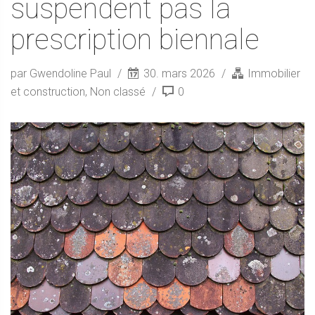
suspendent pas la
prescription biennale
par Gwendoline Paul
30. mars 2026
Immobilier
et construction
,
Non classé
0