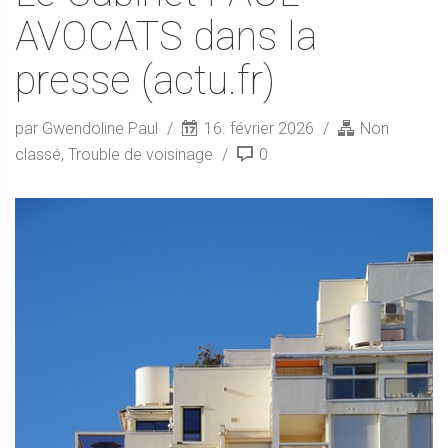
AVOCATS dans la
presse (actu.fr)
par Gwendoline Paul
16. février 2026
Non
classé
,
Trouble de voisinage
0