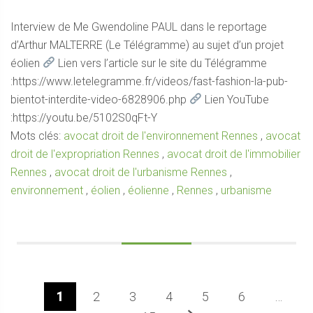
Interview de Me Gwendoline PAUL dans le reportage
d’Arthur MALTERRE (Le Télégramme) au sujet d’un projet
éolien
Lien vers l’article sur le site du Télégramme
:https://www.letelegramme.fr/videos/fast-fashion-la-pub-
bientot-interdite-video-6828906.php
Lien YouTube
:https://youtu.be/5102S0qFt-Y
Mots clés:
avocat droit de l'environnement Rennes
,
avocat
droit de l'expropriation Rennes
,
avocat droit de l'immobilier
Rennes
,
avocat droit de l'urbanisme Rennes
,
environnement
,
éolien
,
éolienne
,
Rennes
,
urbanisme
1
2
3
4
5
6
…