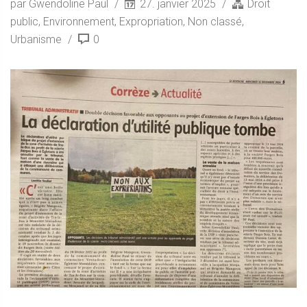
par Gwendoline Paul
27. janvier 2025
Droit
public
,
Environnement
,
Expropriation
,
Non classé
,
Urbanisme
0