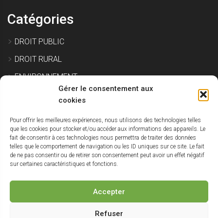
Catégories
DROIT PUBLIC
DROIT RURAL
ENVIRONNEMENT
Gérer le consentement aux
EXPROPRIATION
cookies
Pour offrir les meilleures expériences, nous utilisons des technologies telles
IMMOBILIER ET CONSTRUCTION
que les cookies pour stocker et/ou accéder aux informations des appareils. Le
fait de consentir à ces technologies nous permettra de traiter des données
SITE POLLUÉ
telles que le comportement de navigation ou les ID uniques sur ce site. Le fait
de ne pas consentir ou de retirer son consentement peut avoir un effet négatif
URBANISME
sur certaines caractéristiques et fonctions.
NON CLASSÉ
Accepter
Haut
Refuser