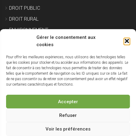
DROIT PUBLIC
DROIT RURAL
ENVIRONNEMENT
Gérer le consentement aux
EXPROPRIATION
cookies
Pour offrir les meilleures expériences, nous utilisons des technologies telles
IMMOBILIER ET CONSTRUCTION
que les cookies pour stocker et/ou accéder aux informations des appareils. Le
fait de consentir à ces technologies nous permettra de traiter des données
SITE POLLUÉ
telles que le comportement de navigation ou les ID uniques sur ce site. Le fait
de ne pas consentir ou de retirer son consentement peut avoir un effet négatif
URBANISME
sur certaines caractéristiques et fonctions.
NON CLASSÉ
Accepter
Haut
Refuser
de
Voir les préférences
Un blog du
Cabinet Paul Avocats
| Réalisé par
StudioV3
|
Mentions