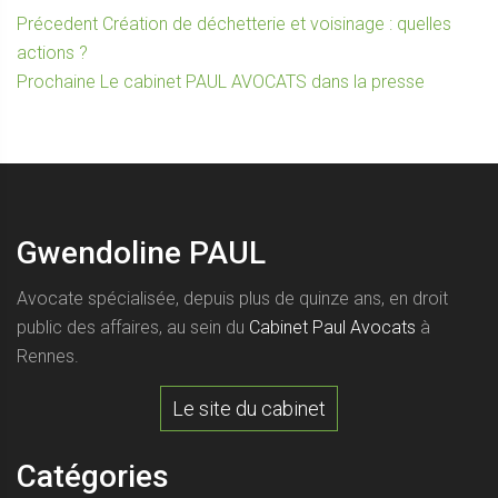
Navigation
Article
Précedent
Création de déchetterie et voisinage : quelles
précédent :
actions ?
de
Article
Prochaine
Le cabinet PAUL AVOCATS dans la presse
l’article
suivant :
Gwendoline PAUL
Avocate spécialisée, depuis plus de quinze ans, en droit
public des affaires, au sein du
Cabinet Paul Avocats
à
Rennes.
Le site du cabinet
Catégories