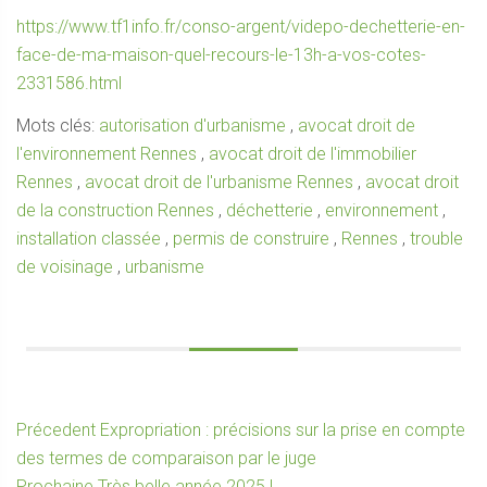
https://www.tf1info.fr/conso-argent/videpo-dechetterie-en-
face-de-ma-maison-quel-recours-le-13h-a-vos-cotes-
2331586.html
Mots clés:
autorisation d'urbanisme
,
avocat droit de
l'environnement Rennes
,
avocat droit de l'immobilier
Rennes
,
avocat droit de l'urbanisme Rennes
,
avocat droit
de la construction Rennes
,
déchetterie
,
environnement
,
installation classée
,
permis de construire
,
Rennes
,
trouble
de voisinage
,
urbanisme
Navigation
Article
Précedent
Expropriation : précisions sur la prise en compte
précédent :
des termes de comparaison par le juge
de
Article
Prochaine
Très belle année 2025 !