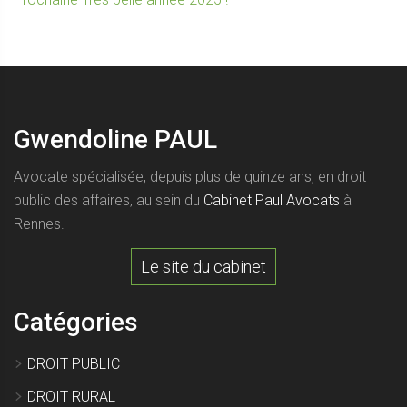
l’article
suivant :
Gwendoline PAUL
Avocate spécialisée, depuis plus de quinze ans, en droit
public des affaires, au sein du
Cabinet Paul Avocats
à
Rennes.
Le site du cabinet
Catégories
DROIT PUBLIC
DROIT RURAL