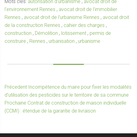
Mots clés:
autorisation d'urbanisme
,
avocat droit de
l'environnement Rennes
,
avocat droit de l'immobilier
Rennes
,
avocat droit de l'urbanisme Rennes
,
avocat droit
de la construction Rennes
,
cahier des charges
,
construction
,
Démolition
,
lotissement
,
permis de
construire
,
Rennes
,
urbanisation
,
urbanisme
Navigation
Article
Précedent
Incompétence du maire pour fixer les modalités
précédent :
d’utilisation des pesticides sur le territoire de sa commune
de
Article
Prochaine
Contrat de construction de maison individuelle
l’article
suivant :
(CCMI) : étendue de la garantie de livraison