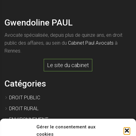
Gwendoline PAUL
Avocate spécialisée, depuis plus de quinze ans, en droit
public des affaires, au sein du
Cabinet Paul Avocats
à
Rennes.
Le site du cabinet
Catégories
DROIT PUBLIC
DROIT RURAL
ENVIRONNEMENT
Gérer le consentement aux
EXPROPRIATION
cookies