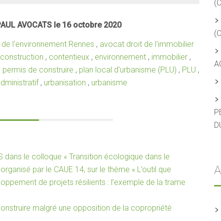
(
PAUL AVOCATS le 16 octobre 2020
(
t de l'environnement Rennes
,
avocat droit de l'immobilier
construction
,
contentieux
,
environnement
,
immobilier
,
A
,
permis de construire
,
plan local d'urbanisme (PLU)
,
PLU
,
administratif
,
urbanisation
,
urbanisme
P
D
dans le colloque « Transition écologique dans le
A
» organisé par le CAUE 14, sur le thème « L’outil que
loppement de projets résilients : l’exemple de la trame
onstruire malgré une opposition de la copropriété