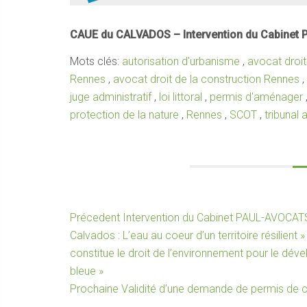
CAUE du CALVADOS – Intervention du Cabinet 
Mots clés:
autorisation d'urbanisme
,
avocat droi
Rennes
,
avocat droit de la construction Rennes
,
juge administratif
,
loi littoral
,
permis d'aménager
protection de la nature
,
Rennes
,
SCOT
,
tribunal 
Navigation
Article
Précedent
Intervention du Cabinet PAUL-AVOCATS 
précédent :
Calvados : L’eau au coeur d’un territoire résilient 
de
constitue le droit de l’environnement pour le déve
l’article
bleue »
Article
Prochaine
Validité d’une demande de permis de c
suivant :