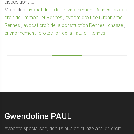
dispositions ...
Mots clés:
avocat droit de l'environnement Rennes
,
avocat
droit de l'immobilier Rennes
,
avocat droit de l'urbanisme
Rennes
,
avocat droit de la construction Rennes
,
chasse
,
environnement
,
protection de la nature
,
Rennes
Gwendoline PAUL
Avocate spécialisée, depuis plus de quinze ans, en droit