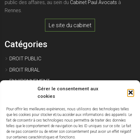
public des affaires, au sein du
Cabinet Paul Avocats
à
Rennes.
Le site du cabinet
Catégories
DROIT PUBLIC
DROIT RURAL
ENVIRONNEMENT
Gérer le consentement aux
EXPROPRIATION
cookies
Pour offrir les meilleures expériences, nous utilisons des technologies telles
IMMOBILIER ET CONSTRUCTION
que les cookies pour stocker et/ou accéder aux informations des appareils. Le
fait de consentir à ces technologies nous permettra de traiter des données
SITE POLLUÉ
telles que le comportement de navigation ou les ID uniques sur ce site. Le fait
de ne pas consentir ou de retirer son consentement peut avoir un effet négatif
URBANISME
sur certaines caractéristiques et fonctions.