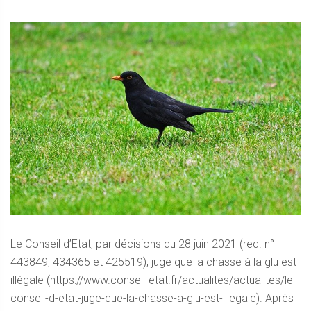
Le Conseil d’Etat, par décisions du 28 juin 2021 (req. n°
443849, 434365 et 425519), juge que la chasse à la glu est
illégale (https://www.conseil-etat.fr/actualites/actualites/le-
conseil-d-etat-juge-que-la-chasse-a-glu-est-illegale). Après