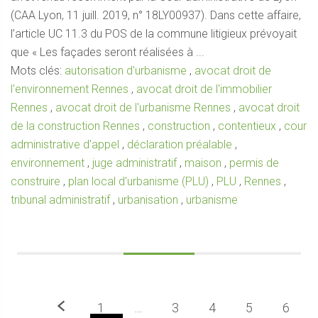
(CAA Lyon, 11 juill. 2019, n° 18LY00937). Dans cette affaire,
l’article UC 11.3 du POS de la commune litigieux prévoyait
que « Les façades seront réalisées à ...
Mots clés:
autorisation d'urbanisme
,
avocat droit de
l'environnement Rennes
,
avocat droit de l'immobilier
Rennes
,
avocat droit de l'urbanisme Rennes
,
avocat droit
de la construction Rennes
,
construction
,
contentieux
,
cour
administrative d'appel
,
déclaration préalable
,
environnement
,
juge administratif
,
maison
,
permis de
construire
,
plan local d'urbanisme (PLU)
,
PLU
,
Rennes
,
tribunal administratif
,
urbanisation
,
urbanisme
Précedent
1
…
3
4
5
6