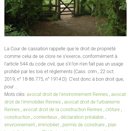
La Cour de cassation rappelle que le droit de propriété
comme celui de se clore ne s’exerce, conformément à
l’article 544 du code civil, que s’il l’on n’en fait pas un usage
prohibé par les lois et règlements (Cass. crim., 22 oct.
2019, n° 18-86.775, n° 1914 D). C’est donc à bon droit que,
pour ...
Mots clés:
avocat droit de l'environnement Rennes
,
avocat
droit de l'immobilier Rennes
,
avocat droit de l'urbanisme
Rennes
,
avocat droit de la construction Rennes
,
clôture
,
construction
,
contentieux
,
déclaration préalable
,
environnement
,
immobilier
,
permis de construire
,
plan