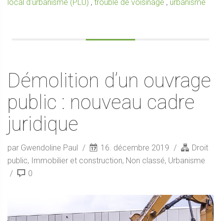
local d'urbanisme (PLU)
,
trouble de voisinage
,
urbanisme
Démolition d’un ouvrage
public : nouveau cadre
juridique
par Gwendoline Paul
16. décembre 2019
Droit
public
,
Immobilier et construction
,
Non classé
,
Urbanisme
0