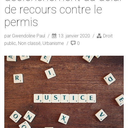
de recours contre le
permis
par Gwendoline Paul
13. janvier 2020
Droit
public
,
Non classé
,
Urbanisme
0