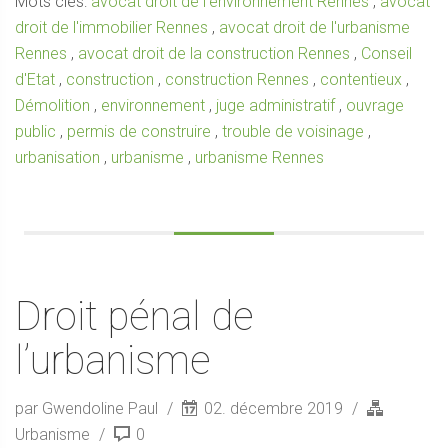
Mots clés:
avocat droit de l'environnement Rennes
,
avocat
droit de l'immobilier Rennes
,
avocat droit de l'urbanisme
Rennes
,
avocat droit de la construction Rennes
,
Conseil
d'Etat
,
construction
,
construction Rennes
,
contentieux
,
Démolition
,
environnement
,
juge administratif
,
ouvrage
public
,
permis de construire
,
trouble de voisinage
,
urbanisation
,
urbanisme
,
urbanisme Rennes
Droit pénal de
l’urbanisme
par Gwendoline Paul
02. décembre 2019
Urbanisme
0