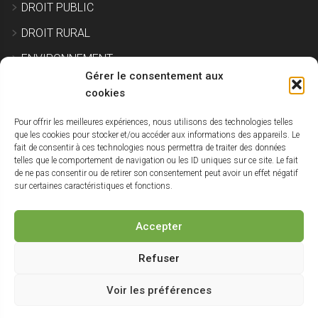
DROIT PUBLIC
DROIT RURAL
ENVIRONNEMENT
Gérer le consentement aux
EXPROPRIATION
cookies
Pour offrir les meilleures expériences, nous utilisons des technologies telles
IMMOBILIER ET CONSTRUCTION
que les cookies pour stocker et/ou accéder aux informations des appareils. Le
fait de consentir à ces technologies nous permettra de traiter des données
SITE POLLUÉ
telles que le comportement de navigation ou les ID uniques sur ce site. Le fait
de ne pas consentir ou de retirer son consentement peut avoir un effet négatif
URBANISME
sur certaines caractéristiques et fonctions.
NON CLASSÉ
Accepter
Haut
Refuser
de
Voir les préférences
Un blog du
Cabinet Paul Avocats
| Réalisé par
StudioV3
|
Mentions
légales
|
Politique de cookies