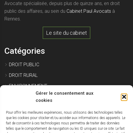
Avocate spécialisée, depuis plus de quinze ans, en droit
public des affaires, au sein du
Cabinet Paul Avocats
à
Rennes.
Le site du cabinet
Catégories
DROIT PUBLIC
DROIT RURAL
ENVIRONNEMENT
Gérer le consentement aux
EXPROPRIATION
cookies
Pour offrir les meilleures expériences, nous utilisons des technologies telles
IMMOBILIER ET CONSTRUCTION
que les cookies pour stocker et/ou accéder aux informations des appareils. Le
fait de consentir à ces technologies nous permettra de traiter des données
SITE POLLUÉ
telles que le comportement de navigation ou les ID uniques sur ce site. Le fait