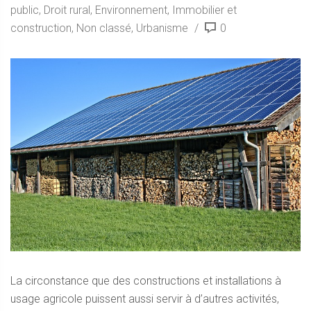
public
,
Droit rural
,
Environnement
,
Immobilier et
construction
,
Non classé
,
Urbanisme
0
La circonstance que des constructions et installations à
usage agricole puissent aussi servir à d’autres activités,