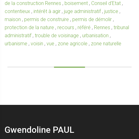
de la construction Rennes
,
boisement
,
Conseil d'Etat
,
contentieux
,
intérêt à agir
,
juge administratif
,
justice
,
maison
,
permis de construire
,
permis de démolir
,
protection de la nature
,
recours
,
référé
,
Rennes
,
tribunal
administratif
,
trouble de voisinage
,
urbanisation
,
urbanisme
,
voisin
,
vue
,
zone agricole
,
zone naturelle
Gwendoline PAUL