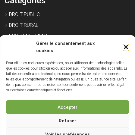
Catégories
DROIT PUBLIC
DROIT RURAL
ENVIRONNEMENT
Gérer le consentement aux
EXPROPRIATION
cookies
Pour offrir les meilleures expériences, nous utilisons des technologies telles
IMMOBILIER ET CONSTRUCTION
que les cookies pour stocker et/ou accéder aux informations des appareils. Le
fait de consentir à ces technologies nous permettra de traiter des données
SITE POLLUÉ
telles que le comportement de navigation ou les ID uniques sur ce site. Le fait
de ne pas consentir ou de retirer son consentement peut avoir un effet négatif
URBANISME
sur certaines caractéristiques et fonctions.
NON CLASSÉ
Accepter
Haut
Refuser
de
Voir les préférences