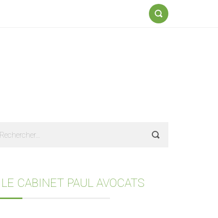
Formulaire
de
recherche
Sidebar
echercher :
 LE CABINET PAUL AVOCATS