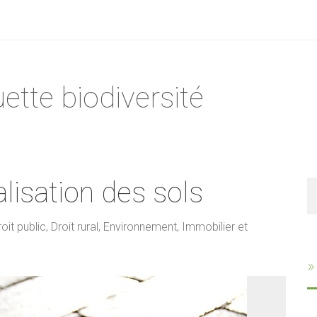
uette biodiversité
ialisation des sols
R
oit public
,
Droit rural
,
Environnement
,
Immobilier et
»