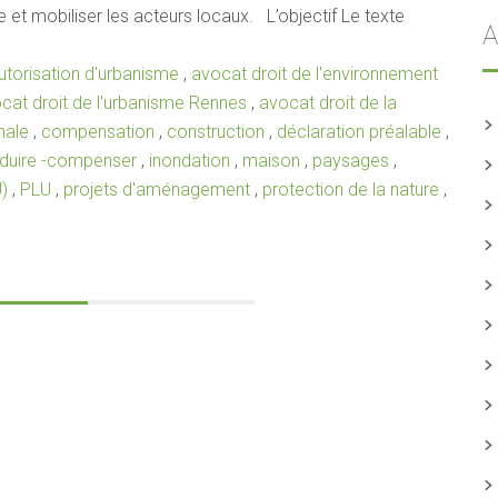
e et mobiliser les acteurs locaux. L’objectif Le texte
A
utorisation d'urbanisme
,
avocat droit de l'environnement
cat droit de l'urbanisme Rennes
,
avocat droit de la
nale
,
compensation
,
construction
,
déclaration préalable
,
réduire -compenser
,
inondation
,
maison
,
paysages
,
)
,
PLU
,
projets d'aménagement
,
protection de la nature
,