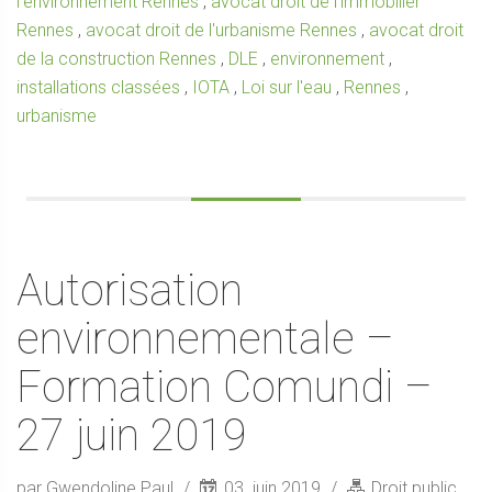
l'environnement Rennes
,
avocat droit de l'immobilier
Rennes
,
avocat droit de l'urbanisme Rennes
,
avocat droit
de la construction Rennes
,
DLE
,
environnement
,
installations classées
,
IOTA
,
Loi sur l'eau
,
Rennes
,
urbanisme
Autorisation
environnementale –
Formation Comundi –
27 juin 2019
par Gwendoline Paul
03. juin 2019
Droit public
,