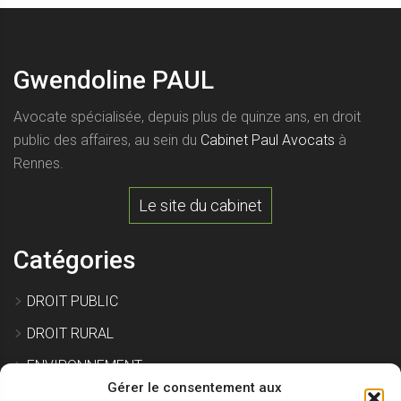
Gwendoline PAUL
Avocate spécialisée, depuis plus de quinze ans, en droit
public des affaires, au sein du
Cabinet Paul Avocats
à
Rennes.
Le site du cabinet
Catégories
DROIT PUBLIC
DROIT RURAL
ENVIRONNEMENT
Gérer le consentement aux
EXPROPRIATION