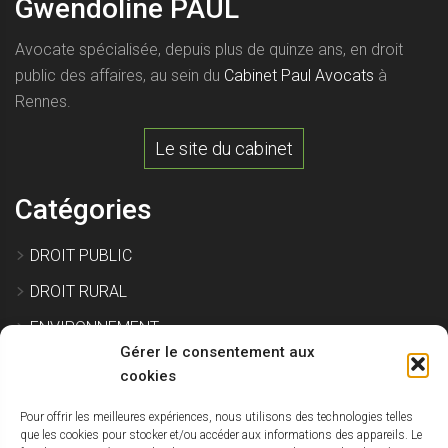
Gwendoline PAUL
Avocate spécialisée, depuis plus de quinze ans, en droit
public des affaires, au sein du
Cabinet Paul Avocats
à
Rennes.
Le site du cabinet
Catégories
DROIT PUBLIC
DROIT RURAL
ENVIRONNEMENT
Gérer le consentement aux
EXPROPRIATION
cookies
Pour offrir les meilleures expériences, nous utilisons des technologies telles
IMMOBILIER ET CONSTRUCTION
que les cookies pour stocker et/ou accéder aux informations des appareils. Le