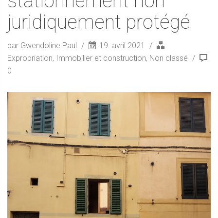
stationnement non
juridiquement protégé
par Gwendoline Paul
19. avril 2021
Expropriation
,
Immobilier et construction
,
Non classé
0