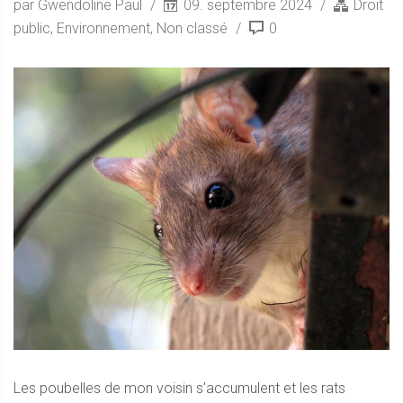
par Gwendoline Paul
09. septembre 2024
Droit
public
,
Environnement
,
Non classé
0
Les poubelles de mon voisin s’accumulent et les rats