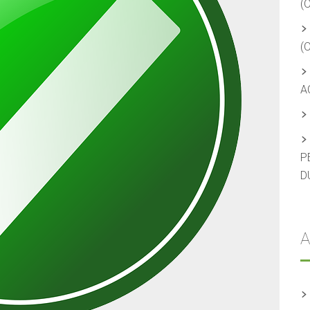
(
(
A
P
D
A