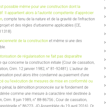
 est possible même pour une construction dont la
f. Il appartient alors à l’autorité compétente d’apprécier
on
, compte tenu de la nature et de la gravité de l’infraction
 projet et des règles d’urbanisme applicables (CE,
211318).
’ancienneté de la construction
et même si une des
ble.
utorisation de régularisation ne fait pas disparaître
qui concerne la construction initiale (Cour de cassation,
tion, Crim. 12 janvier 1982, n° 81-92481). L’auteur de
ularisation peut alors être condamné au paiement d’une
cé ou l’exécution de mesures de mise en conformité ou
uge pénal, la démolition prononcée sur le fondement de
nsidérée comme une mesure à caractère réel destinée à
on, Crim. 8 juin 1989, n° 88-86756 ; Cour de cassation,
istérielle n° 86223, JO Assemblée du 19 avril 2016). Or,