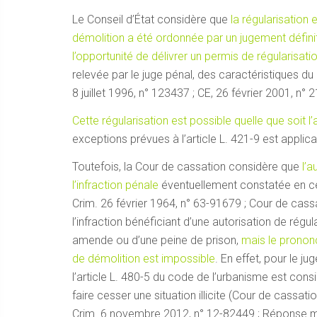
Le Conseil d’État considère que
la régularisation
démolition a été ordonnée par un jugement définiti
l’opportunité de délivrer un permis de régularisati
relevée par le juge pénal, des caractéristiques du
8 juillet 1996, n° 123437 ; CE, 26 février 2001, n° 
Cette régularisation est possible quelle que soit l
exceptions prévues à l’article L. 421-9 est applica
Toutefois, la Cour de cassation considère que
l’a
l’infraction pénale
éventuellement constatée en ce 
Crim. 26 février 1964, n° 63-91679 ; Cour de cassa
l’infraction bénéficiant d’une autorisation de rég
amende ou d’une peine de prison,
mais le pronon
de démolition est impossible
. En effet, pour le j
l’article L. 480-5 du code de l’urbanisme est co
faire cesser une situation illicite (Cour de cassati
Crim. 6 novembre 2012, n° 12-82449 ; Réponse min