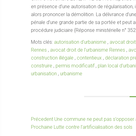
en présence d’une autorisation de régularisation, il 
alors prononcer la démolition. La délivrance d’une
pénale d’une grande partie de sa portée et peut alo
procédure judiciaire (Réponse ministérielle n° 35
Mots clés:
autorisation d'urbanisme
,
avocat droi
Rennes
,
avocat droit de l'urbanisme Rennes
,
avo
construction illégale
,
contentieux
,
déclaration pr
construire
,
permis modificatif
,
plan local d'urba
urbanisation
,
urbanisme
Navigation
Article
Précedent
Une commune ne peut pas s’opposer à l’
Article
précédent :
Prochaine
Lutte contre l’artificialisation des sols
de
suivant :