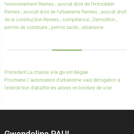
l'environnement Rennes
,
avocat droit de l'immobilier
Rennes
,
avocat droit de l'urbanisme Rennes
,
avocat droit
de la construction Rennes
,
compétence
,
Démolition
,
permis de construire
,
permis tacite
,
urbanisme
Navigation
Article
Précedent
La chasse à la glu est illégale
Article
précédent :
Prochaine
L’autorisation d’urbanisme vaut dérogation à
de
suivant :
l’interdiction d’abattre les arbres en bordure de voie
l’article
Gwendoline PAUL