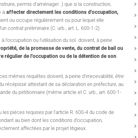
onstruire, permis d’aménager…) que si la construction,
e à
affecter directement les conditions d’occupation,
tient ou occupe régulièrement ou pour lequel elle
n contrat préliminaire (C. urb., art. L. 600-1-2).
à l’occupation ou l’utilisation du sol doivent, à peine
propriété, de la promesse de vente, du contrat de bail ou
ère régulier de l’occupation ou de la détention de son
 ces mêmes requêtes doivent, à peine d’irrecevabilité, être
u récépissé attestant de sa déclaration en préfecture, au
nde du pétitionnaire (même article et C. urb., art. 600-1-
ou les pièces requises par l’article R. 600-4 du code de
pondant au bien dont les conditions d’occupation,
rectement affectées par le projet litigieux.