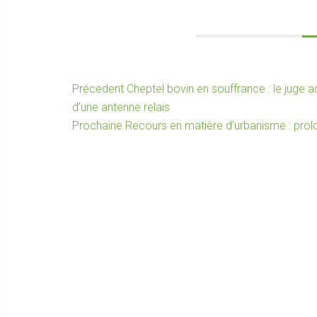
Navigation
Article
Précedent
Cheptel bovin en souffrance : le juge a
précédent :
d’une antenne relais
de
Article
Prochaine
Recours en matière d’urbanisme : prolo
l’article
suivant :