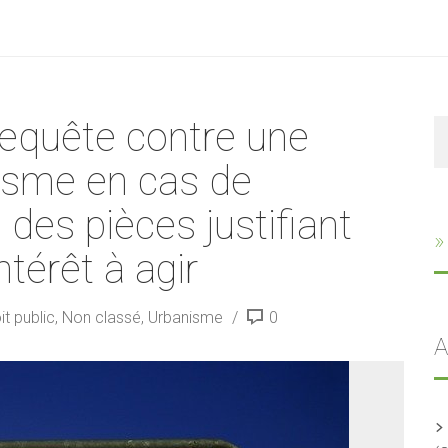
 requête contre une
R
nisme en cas de
 des pièces justifiant
»
intérêt à agir
it public
,
Non classé
,
Urbanisme
0
A