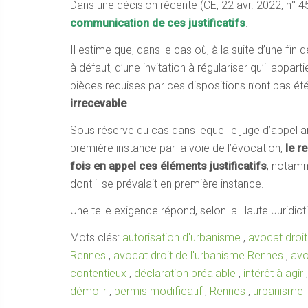
Dans une décision récente (CE, 22 avr. 2022, n° 
communication de ces justificatifs
.
Il estime que, dans le cas où, à la suite d’une fi
à défaut, d’une invitation à régulariser qu’il apparti
pièces requises par ces dispositions n’ont pas ét
irrecevable
.
Sous réserve du cas dans lequel le juge d’appel a
première instance par la voie de l’évocation,
le r
fois en appel ces éléments justificatifs
, notamme
dont il se prévalait en première instance.
Une telle exigence répond, selon la Haute Juridicti
Mots clés:
autorisation d'urbanisme
,
avocat droi
Rennes
,
avocat droit de l'urbanisme Rennes
,
avo
contentieux
,
déclaration préalable
,
intérêt à agir
démolir
,
permis modificatif
,
Rennes
,
urbanisme