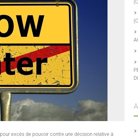
(
(
A
P
D
A
 pour excès de pouvoir contre une décision relative à