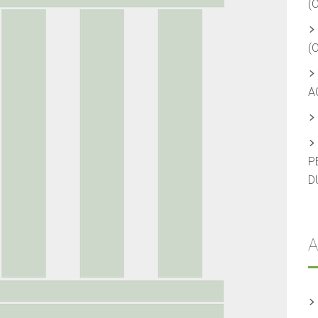
(
(
A
P
D
A