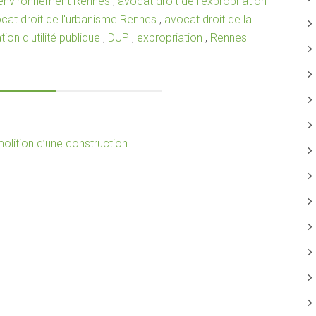
l'environnement Rennes
,
avocat droit de l'expropriation
cat droit de l'urbanisme Rennes
,
avocat droit de la
ion d'utilité publique
,
DUP
,
expropriation
,
Rennes
molition d’une construction