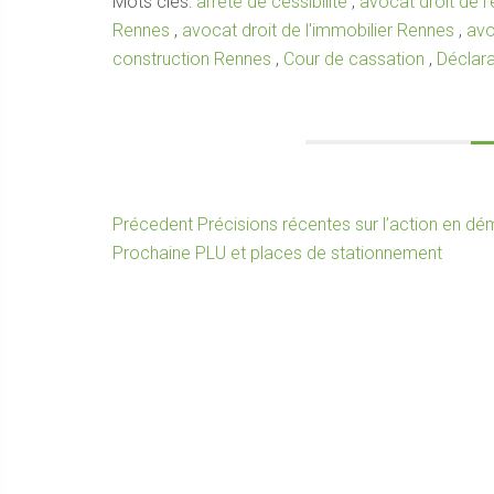
Mots clés:
arrêté de cessibilité
,
avocat droit de 
Rennes
,
avocat droit de l'immobilier Rennes
,
avo
construction Rennes
,
Cour de cassation
,
Déclarat
Navigation
Article
Précedent
Précisions récentes sur l’action en dé
Article
précédent :
Prochaine
PLU et places de stationnement
de
suivant :
l’article