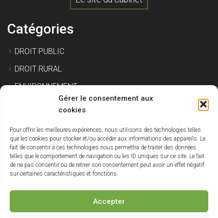
Catégories
DROIT PUBLIC
DROIT RURAL
ENVIRONNEMENT
Gérer le consentement aux
EXPROPRIATION
cookies
Pour offrir les meilleures expériences, nous utilisons des technologies telles
IMMOBILIER ET CONSTRUCTION
que les cookies pour stocker et/ou accéder aux informations des appareils. Le
fait de consentir à ces technologies nous permettra de traiter des données
SITE POLLUÉ
telles que le comportement de navigation ou les ID uniques sur ce site. Le fait
de ne pas consentir ou de retirer son consentement peut avoir un effet négatif
URBANISME
sur certaines caractéristiques et fonctions.
NON CLASSÉ
Accepter