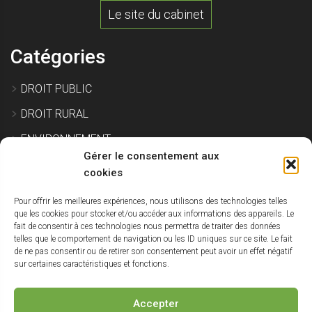
Le site du cabinet
Catégories
DROIT PUBLIC
DROIT RURAL
ENVIRONNEMENT
Gérer le consentement aux
EXPROPRIATION
cookies
Pour offrir les meilleures expériences, nous utilisons des technologies telles
IMMOBILIER ET CONSTRUCTION
que les cookies pour stocker et/ou accéder aux informations des appareils. Le
fait de consentir à ces technologies nous permettra de traiter des données
SITE POLLUÉ
telles que le comportement de navigation ou les ID uniques sur ce site. Le fait
de ne pas consentir ou de retirer son consentement peut avoir un effet négatif
URBANISME
sur certaines caractéristiques et fonctions.
NON CLASSÉ
Accepter