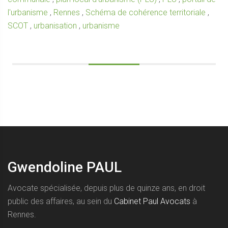
l'urbanisme
,
Rennes
,
Schéma de cohérence territoriale
,
SCOT
,
urbanisation
,
urbanisme
Gwendoline PAUL
Avocate spécialisée, depuis plus de quinze ans, en droit
public des affaires, au sein du
Cabinet Paul Avocats
à
Rennes.