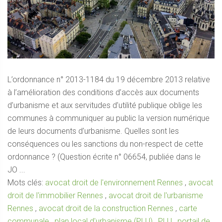
L’ordonnance n° 2013-1184 du 19 décembre 2013 relative
à l’amélioration des conditions d’accès aux documents
d’urbanisme et aux servitudes d’utilité publique oblige les
communes à communiquer au public la version numérique
de leurs documents d’urbanisme. Quelles sont les
conséquences ou les sanctions du non-respect de cette
ordonnance ? (Question écrite n° 06654, publiée dans le
JO ...
Mots clés:
avocat droit de l'environnement Rennes
,
avocat
droit de l'immobilier Rennes
,
avocat droit de l'urbanisme
Rennes
,
avocat droit de la construction Rennes
,
carte
communale
,
plan local d'urbanisme (PLU)
,
PLU
,
portail de