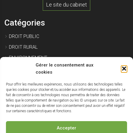
Le site du cabinet
Catégories
DROIT PUBLIC
DROIT RURAL
ENVIRONNEMENT
Gérer le consentement aux
EXPROPRIATION
cookies
Pour offrir les meilleures expériences, nous utilisons des technologies telles
IMMOBILIER ET CONSTRUCTION
que les cookies pour stocker et/ou accéder aux informations des appareils. Le
fait de consentir à ces technologies nous permettra de traiter des données
SITE POLLUÉ
telles que le comportement de navigation ou les ID uniques sur ce site. Le fait
de ne pas consentir ou de retirer son consentement peut avoir un effet négatif
URBANISME
sur certaines caractéristiques et fonctions.
NON CLASSÉ
Accepter