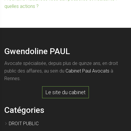
de
suivant :
quelles actions ?
l’article
Gwendoline PAUL
Avocate spécialisée, depuis plus de quinze ans, en droit
public des affaires, au sein du
Cabinet Paul Avocats
à
Rennes.
Le site du cabinet
Catégories
DROIT PUBLIC