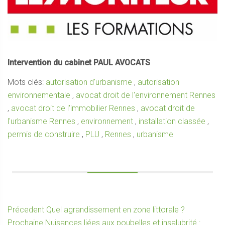
Intervention du cabinet PAUL AVOCATS
Mots clés:
autorisation d'urbanisme
,
autorisation
environnementale
,
avocat droit de l'environnement Rennes
,
avocat droit de l'immobilier Rennes
,
avocat droit de
l'urbanisme Rennes
,
environnement
,
installation classée
,
permis de construire
,
PLU
,
Rennes
,
urbanisme
Navigation
Article
Précedent
Quel agrandissement en zone littorale ?
Article
précédent :
Prochaine
Nuisances liées aux poubelles et insalubrité :