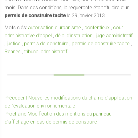
mois. Dans ces conditions, la requérante était titulaire d’un
permis de construire tacite
le 29 janvier 2013.
Mots clés:
autorisation d'urbanisme
,
contentieux
,
cour
administrative d'appel
,
délai d'instruction
,
juge administratif
,
justice
,
permis de construire
,
permis de construire tacite
,
Rennes
,
tribunal administratif
Navigation
Article
Précedent
Nouvelles modifications du champ d’application
précédent :
de l’évaluation environnementale
de
Article
Prochaine
Modification des mentions du panneau
l’article
suivant :
d’affichage en cas de permis de construire